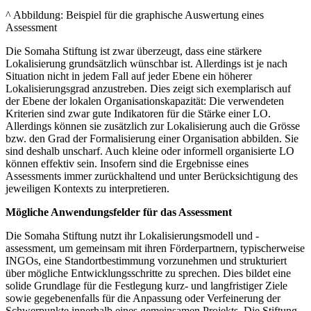
^ Abbildung: Beispiel für die graphische Auswertung eines
Assessment
Die Somaha Stiftung ist zwar überzeugt, dass eine stärkere
Lokalisierung grundsätzlich wünschbar ist. Allerdings ist je nach
Situation nicht in jedem Fall auf jeder Ebene ein höherer
Lokalisierungsgrad anzustreben. Dies zeigt sich exemplarisch auf
der Ebene der lokalen Organisationskapazität: Die verwendeten
Kriterien sind zwar gute Indikatoren für die Stärke einer LO.
Allerdings können sie zusätzlich zur Lokalisierung auch die Grösse
bzw. den Grad der Formalisierung einer Organisation abbilden. Sie
sind deshalb unscharf. Auch kleine oder informell organisierte LO
können effektiv sein. Insofern sind die Ergebnisse eines
Assessments immer zurückhaltend und unter Berücksichtigung des
jeweiligen Kontexts zu interpretieren.
Mögliche Anwendungsfelder für das Assessment
Die Somaha Stiftung nutzt ihr Lokalisierungsmodell und -
assessment, um gemeinsam mit ihren Förderpartnern, typischerweise
INGOs, eine Standortbestimmung vorzunehmen und strukturiert
über mögliche Entwicklungsschritte zu sprechen. Dies bildet eine
solide Grundlage für die Festlegung kurz- und langfristiger Ziele
sowie gegebenenfalls für die Anpassung oder Verfeinerung der
Schwerpunkte innerhalb eines gemeinsamen Projekts. Die Stiftung