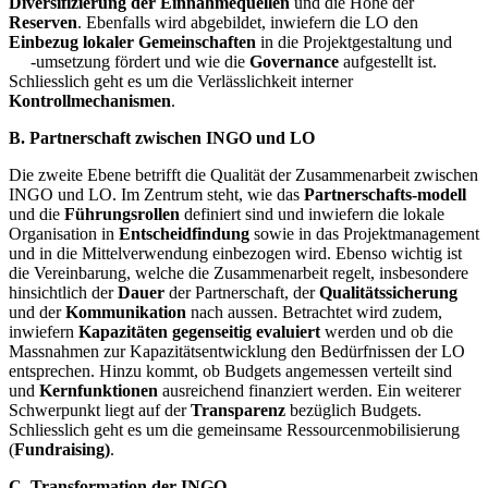
Diversifizierung der Einnahmequellen
und die Höhe der
Reserven
. Ebenfalls wird abgebildet, inwiefern die LO den
Einbezug lokaler Gemeinschaften
in die Projektgestaltung und
-umsetzung fördert und wie die
Governance
aufgestellt ist.
Schliesslich geht es um die Verlässlichkeit interner
Kontrollmechanismen
.
B. Partnerschaft zwischen INGO und LO
Die zweite Ebene betrifft die Qualität der Zusammenarbeit zwischen
INGO und LO. Im Zentrum steht, wie das
Partnerschafts-modell
und die
Führungsrollen
definiert sind und inwiefern die lokale
Organisation in
Entscheidfindung
sowie in das Projektmanagement
und in die Mittelverwendung einbezogen wird. Ebenso wichtig ist
die Vereinbarung, welche die Zusammenarbeit regelt, insbesondere
hinsichtlich der
Dauer
der Partnerschaft, der
Qualitätssicherung
und der
Kommunikation
nach aussen. Betrachtet wird zudem,
inwiefern
Kapazitäten gegenseitig evaluiert
werden und ob die
Massnahmen zur Kapazitätsentwicklung den Bedürfnissen der LO
entsprechen. Hinzu kommt, ob Budgets angemessen verteilt sind
und
Kernfunktionen
ausreichend finanziert werden. Ein weiterer
Schwerpunkt liegt auf der
Transparenz
bezüglich Budgets.
Schliesslich geht es um die gemeinsame Ressourcenmobilisierung
(
Fundraising)
.
C. Transformation der INGO