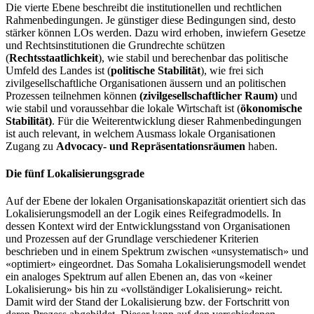
Die vierte Ebene beschreibt die institutionellen und rechtlichen
Rahmenbedingungen. Je günstiger diese Bedingungen sind, desto
stärker können LOs werden. Dazu wird erhoben, inwiefern Gesetze
und Rechtsinstitutionen die Grundrechte schützen
(
Rechtsstaatlichkeit
), wie stabil und berechenbar das politische
Umfeld des Landes ist (
politische Stabilität
), wie frei sich
zivilgesellschaftliche Organisationen äussern und an politischen
Prozessen teilnehmen können
(zivilgesellschaftlicher Raum)
und
wie stabil und voraussehbar die lokale Wirtschaft ist (
ökonomische
Stabilität)
. Für die Weiterentwicklung dieser Rahmenbedingungen
ist auch relevant, in welchem Ausmass lokale Organisationen
Zugang zu
Advocacy- und Repräsentationsräumen
haben.
Die fünf Lokalisierungsgrade
Auf der Ebene der lokalen Organisationskapazität orientiert sich das
Lokalisierungsmodell an der Logik eines Reifegradmodells. In
dessen Kontext wird der Entwicklungsstand von Organisationen
und Prozessen auf der Grundlage verschiedener Kriterien
beschrieben und in einem Spektrum zwischen «unsystematisch» und
«optimiert» eingeordnet. Das Somaha Lokalisierungsmodell wendet
ein analoges Spektrum auf allen Ebenen an, das von «keiner
Lokalisierung» bis hin zu «vollständiger Lokalisierung» reicht.
Damit wird der Stand der Lokalisierung bzw. der Fortschritt von