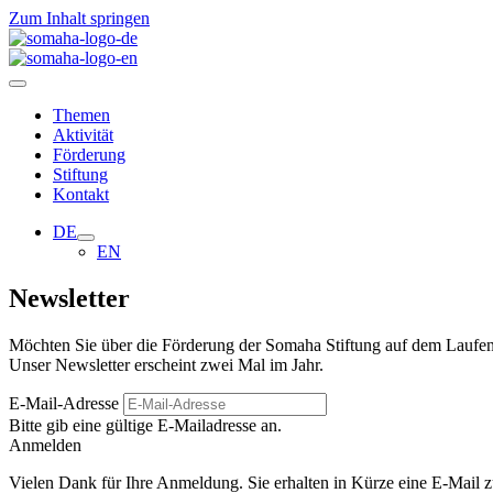
Zum Inhalt springen
Themen
Aktivität
Förderung
Stiftung
Kontakt
DE
EN
Newsletter
Möch­ten Sie über die För­de­rung der Somaha Stif­tung auf dem Lau­fen
Unser News­let­ter erscheint zwei Mal im Jahr.
E‑Mail-Adresse
Bitte gib eine gül­tige E‑Mailadresse an.
Anmel­den
Vie­len Dank für Ihre Anmel­dung. Sie erhal­ten in Kürze eine E‑Mail zu