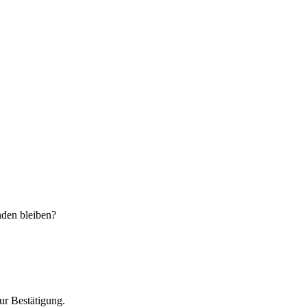
­den blei­ben?
r Bestä­ti­gung.