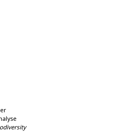
der
nalyse
odiversity