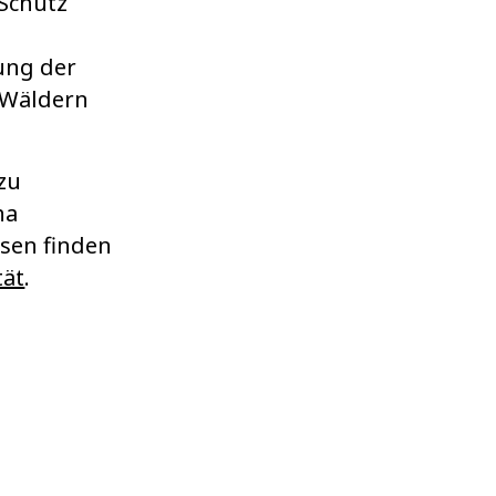
Schutz
ung der
n Wäldern
zu
ha
sen finden
tät
.