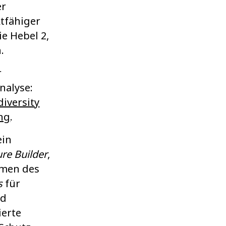
er
tfähiger
e Hebel 2,
.
r
nalyse:
diversity
ng
.
ein
re Builder
,
hmen des
s
für
nd
ierte