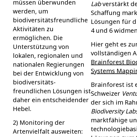
müssen überwunden
Lab
verstärkt d
werden, um
Schaffung mark
biodiversitäts­­­freundliche
Lösungen für di
Aktivitäten zu
4 und 6 widmen
ermöglichen. Die
Hier geht es zu
Unterstützung von
vollständigen A
lokalen, regionalen und
Brainforest Bio
nationalen Regierungen
Systems Mappi
bei der Entwicklung von
biodiversitäts­
Brainforest ist 
freundlichen Lösungen ist
Schweizer
Ventu
daher ein entscheidender
der sich im Ra
Hebel.
Biodiversity Lab
marktfähige u
2) Monitoring der
technologiebas
Artenvielfalt ausweiten: