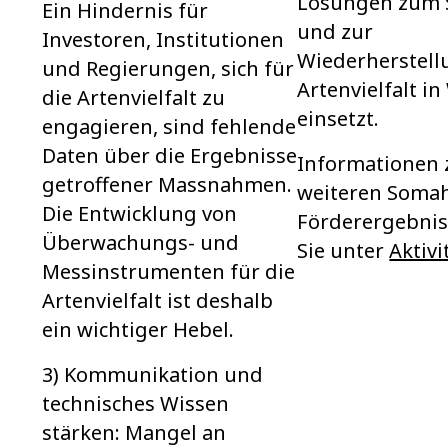
Lösungen zum 
Ein Hindernis für
und zur
Investoren, Institutionen
Wiederherstell
und Regierungen, sich für
Artenvielfalt i
die Artenvielfalt zu
einsetzt.
engagieren, sind fehlende
Daten über die Ergebnisse
Informationen 
getroffener Massnahmen.
weiteren Soma
Die Entwicklung von
Förderergebnis
Überwachungs- und
Sie unter
Aktivi
Messinstrumenten für die
Artenvielfalt ist deshalb
ein wichtiger Hebel.
3) Kommunikation und
technisches Wissen
stärken: Mangel an