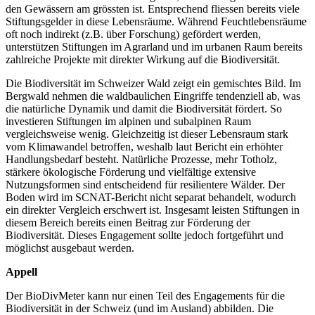
den Gewässern am grössten ist. Entsprechend fliessen bereits viele
Stiftungsgelder in diese Lebensräume. Während Feuchtlebensräume
oft noch
indirekt
(z.B. über Forschung) gefördert werden,
unterstützen Stiftungen im Agrarland und im urbanen Raum bereits
zahlreiche Projekte mit
direkter
Wirkung auf die Biodiversität.
Die Biodiversität im Schweizer Wald zeigt ein gemischtes Bild. Im
Bergwald nehmen die waldbaulichen Eingriffe tendenziell ab, was
die natürliche Dynamik und damit die Biodiversität fördert. So
investieren Stiftungen im alpinen und subalpinen Raum
vergleichsweise wenig. Gleichzeitig ist dieser Lebensraum stark
vom Klimawandel betroffen, weshalb laut Bericht ein erhöhter
Handlungsbedarf besteht. Natürliche Prozesse, mehr Totholz,
stärkere ökologische Förderung und vielfältige extensive
Nutzungsformen sind entscheidend für resilientere Wälder. Der
Boden wird im SCNAT-Bericht nicht separat behandelt, wodurch
ein direkter Vergleich erschwert ist. Insgesamt leisten Stiftungen in
diesem Bereich bereits einen Beitrag zur Förderung der
Biodiversität. Dieses Engagement sollte jedoch fortgeführt und
möglichst ausgebaut werden.
Appell
Der BioDivMeter kann nur einen Teil des Engagements für die
Biodiversität in der Schweiz (und im Ausland) abbilden. Die