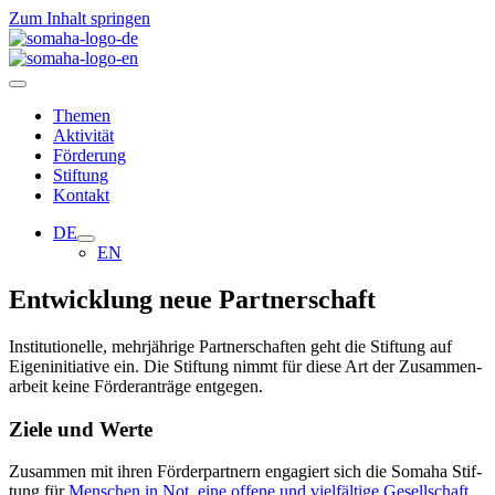
Zum Inhalt springen
Themen
Aktivität
Förderung
Stiftung
Kontakt
DE
EN
Entwicklung neue Partnerschaft
Insti­tu­tio­nelle, mehr­jäh­rige Part­ner­schaf­ten geht die Stif­tung auf
Eigen­in­itia­tive ein. Die Stif­tung nimmt für diese Art der Zusam­men­
ar­beit keine För­der­an­träge ent­ge­gen.
Ziele und Werte
Zusam­men mit ihren För­der­part­nern enga­giert sich die Somaha Stif­
tung für
Men­schen in Not
,
eine
offene und viel­fäl­tige Gesell­schaft