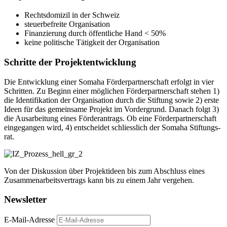
Rechts­do­mi­zil in der Schweiz
steu­er­be­freite Orga­ni­sa­tion
Finan­zie­rung durch öffent­li­che Hand < 50%
keine poli­ti­sche Tätig­keit der Orga­ni­sa­tion
Schritte der Projektentwicklung
Die Ent­wick­lung einer Somaha För­der­part­ner­schaft erfolgt in vier
Schrit­ten. Zu Beginn einer mög­li­chen För­der­part­ner­schaft ste­hen 1)
die Iden­ti­fi­ka­tion der Orga­ni­sa­tion durch die Stif­tung sowie 2) erste
Ideen für das gemein­same Pro­jekt im Vor­der­grund. Danach folgt 3)
die Aus­ar­bei­tung eines För­der­an­trags. Ob eine För­der­part­ner­schaft
ein­ge­gan­gen wird, 4) ent­schei­det schliess­lich der Somaha Stif­tungs­
rat.
Von der Dis­kus­sion über Pro­jekt­ideen bis zum Abschluss eines
Zusam­men­ar­beits­ver­trags kann bis zu einem Jahr ver­ge­hen.
Newsletter
E-Mail-Adresse