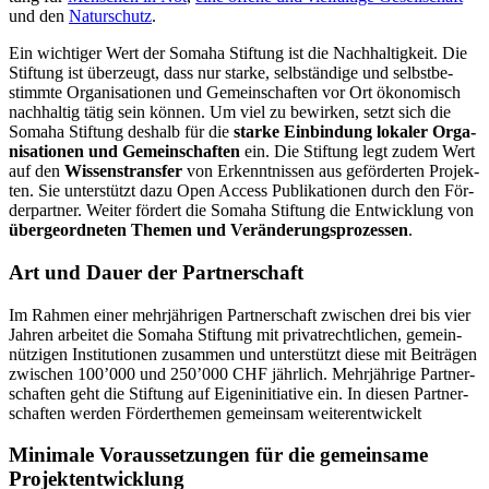
und den
Natur­schutz
.
Ein wich­ti­ger Wert der Somaha Stif­tung ist die Nach­hal­tig­keit. Die
Stif­tung ist über­zeugt, dass nur starke, selb­stän­dige und selbst­be­
stimmte Orga­ni­sa­tio­nen und Gemein­schaf­ten vor Ort öko­no­misch
nach­hal­tig tätig sein kön­nen. Um viel zu bewir­ken, setzt sich die
Somaha Stif­tung des­halb für die
starke Ein­bin­dung loka­ler Orga­
ni­sa­tio­nen und Gemein­schaf­ten
ein. Die Stif­tung legt zudem Wert
auf den
Wis­sens­trans­fer
von Erkennt­nis­sen aus geför­der­ten Pro­jek­
ten. Sie unter­stützt dazu Open Access Publi­ka­tio­nen durch den För­
der­part­ner. Wei­ter för­dert die Somaha Stif­tung die Ent­wick­lung von
über­ge­ord­ne­ten The­men und Ver­än­de­rungs­pro­zes­sen
.
Art und Dauer der Partnerschaft
Im Rah­men einer mehr­jäh­ri­gen Part­ner­schaft zwi­schen drei bis vier
Jah­ren arbei­tet die
Somaha
Stif­tung mit pri­vat­recht­li­chen, gemein­
nüt­zi­gen Insti­tu­tio­nen zusam­men und unter­stützt diese mit Bei­trä­gen
zwi­schen 100’000 und 250’000 CHF jähr­lich. Mehr­jäh­rige Part­ner­
schaf­ten geht die Stif­tung auf Eigen­in­itia­tive ein. In die­sen Part­ner­
schaf­ten wer­den För­der­the­men gemein­sam wei­ter­ent­wi­ckelt
Minimale Voraussetzungen für die gemeinsame
Projektentwicklung