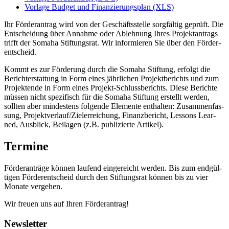
Vor­lage Bud­get und Finan­zie­rungs­plan (XLS)
Ihr För­der­an­trag wird von der Geschäfts­stelle sorg­fäl­tig geprüft. Die
Ent­schei­dung über Annahme oder Ableh­nung Ihres Pro­jekt­an­trags
trifft der Somaha Stif­tungs­rat. Wir infor­mie­ren Sie über den För­der­
ent­scheid.
Kommt es zur För­de­rung durch die Somaha Stif­tung, erfolgt die
Bericht­erstat­tung in Form eines jähr­li­chen Pro­jekt­be­richts und zum
Pro­jek­tende in Form eines Pro­­jekt-Schlus­s­­be­richts. Diese Berichte
müs­sen nicht spe­zi­fisch für die Somaha Stif­tung erstellt wer­den,
soll­ten aber min­des­tens fol­gende Ele­mente ent­hal­ten: Zusam­men­fas­
sung, Projektverlauf/Zielerreichung, Finanz­be­richt, Les­sons Lear­
ned, Aus­blick, Bei­la­gen (z.B. publi­zierte Arti­kel).
Termine
För­der­an­träge kön­nen lau­fend ein­ge­reicht wer­den. Bis zum end­gül­
ti­gen För­der­ent­scheid durch den Stif­tungs­rat kön­nen bis zu vier
Monate ver­ge­hen.
Wir freuen uns auf Ihren För­der­an­trag!
Newsletter