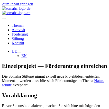
Zum Inhalt springen
Themen
Aktivität
Förderung
Stiftung
Kontakt
DE
EN
Einzelprojekt — Förderantrag einreichen
Die
Somaha
Stif­tung nimmt aktu­ell neue Pro­jekt­ideen ent­ge­gen.
Momen­tan
wer­den aus­schliess­lich För­der­an­träge im Thema
Natur­
schutz
akzep­tiert
.
Vorabklärung
Bevor Sie uns kon­tak­tie­ren, machen Sie sich bitte mit fol­gen­den