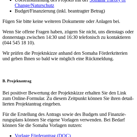
Change/Naturschutz
Budget/Finanzierung (inkl. bean­trag­ter Betrag)
Fügen Sie bitte keine wei­te­ren Doku­mente oder Anla­gen bei.
Wenn Sie offene Fra­gen haben, zögern Sie nicht, uns diens­tags oder
don­ners­tags zwi­schen 14:30 und 16:30 tele­fo­nisch zu kon­tak­tie­ren
(044 545 18 10).
Wir prü­fen die Pro­jekt­skizze anhand den Somaha För­der­kri­te­rien
und geben Ihnen so bald wie mög­lich eine Rück­mel­dung.
B. Projektantrag
Bei posi­ti­ver Bewer­tung der Pro­jekt­skizze erhal­ten Sie den Link
zum Online-For­­mu­lar. Zu die­sem Zeit­punkt kön­nen Sie ihren detail­
lier­ten Pro­jekt­an­trag ein­ge­ben.
Für die Erstel­lung des Antrags sowie des Bud­gets und Finan­zie­
rungs­plans kön­nen Sie eigene Vor­la­gen ver­wen­den. Bei Bedarf
kön­nen Sie die Somaha Vor­la­gen nut­zen:
Vor­lage För­der­an­trag (DOC)