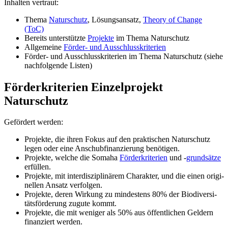
Inhal­ten ver­traut:
Thema
Natur­schutz
, Lösungs­an­satz,
Theory of Change
(ToC)
Bereits unter­stützte
Pro­jekte
im Thema Natur­schutz
All­ge­meine
För­der- und Aus­schluss­kri­te­rien
För­der- und Aus­schluss­kri­te­rien im Thema Natur­schutz (siehe
nach­fol­gende Lis­ten)
Förderkriterien Einzelprojekt
Naturschutz
Geför­dert wer­den:
Pro­jekte, die ihren Fokus auf den prak­ti­schen Natur­schutz
legen oder eine Anschub­fi­nan­zie­rung benö­ti­gen.
Pro­jekte, wel­che die Somaha
För­der­kri­te­rien
und -
grund­sätze
erfül­len.
Pro­jekte, mit inter­dis­zi­pli­nä­rem Cha­rak­ter, und die einen ori­gi­
nel­len Ansatz ver­fol­gen.
Pro­jekte, deren Wir­kung zu min­des­tens 80% der Bio­di­ver­si­
täts­för­de­rung zugute kommt.
Pro­jekte, die mit weni­ger als 50% aus öffent­li­chen Gel­dern
finan­ziert wer­den.