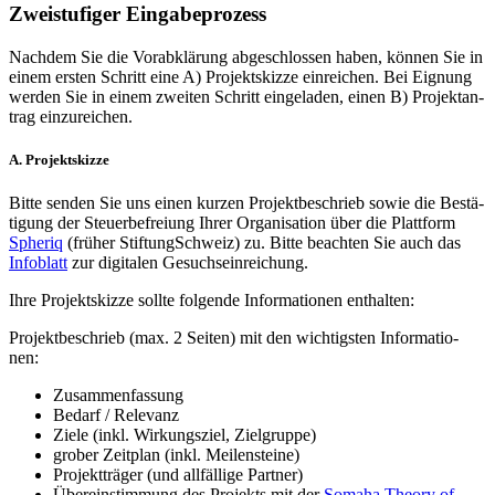
Zweistufiger Eingabeprozess
Nach­dem Sie die Vor­ab­klä­rung abge­schlos­sen haben, kön­nen Sie in
einem ers­ten Schritt eine A) Pro­jekt­skizze ein­rei­chen. Bei Eig­nung
wer­den Sie in einem zwei­ten Schritt ein­ge­la­den, einen B) Pro­jekt­an­
trag ein­zu­rei­chen.
A. Projektskizze
Bitte sen­den Sie uns einen kur­zen Pro­jekt­be­schrieb sowie die Bestä­
ti­gung der Steu­er­be­frei­ung Ihrer Orga­ni­sa­tion über die Platt­form
Sphe­riq
(frü­her Stif­tung­S­chweiz)
zu. Bitte beach­ten Sie auch das
Info­blatt
zur digi­ta­len Gesuchs­ein­rei­chung.
Ihre Pro­jekt­skizze sollte fol­gende Infor­ma­tio­nen ent­hal­ten:
Pro­jekt­be­schrieb (max. 2 Sei­ten) mit den wich­tigs­ten Infor­ma­tio­
nen:
Zusam­men­fas­sung
Bedarf / Rele­vanz
Ziele (inkl. Wir­kungs­ziel, Ziel­gruppe)
gro­ber Zeit­plan (inkl. Mei­len­steine)
Pro­jekt­trä­ger (und all­fäl­lige Part­ner)
Über­ein­stim­mung des Pro­jekts mit der
Somaha Theory of