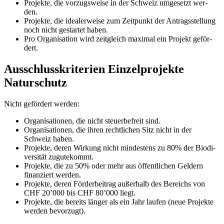
Pro­jekte, die vor­zugs­weise in der Schweiz umge­setzt wer­
den.
Pro­jekte, die idea­ler­weise zum Zeit­punkt der Antrags­stel­lung
noch nicht gestar­tet haben.
Pro Orga­ni­sa­tion wird zeit­gleich maxi­mal ein Pro­jekt geför­
dert.
Ausschlusskriterien Einzelprojekte
Naturschutz
Nicht geför­dert wer­den:
Orga­ni­sa­tio­nen, die nicht steu­er­be­freit sind.
Orga­ni­sa­tio­nen, die ihren recht­li­chen Sitz nicht in der
Schweiz haben.
Pro­jekte, deren Wir­kung nicht min­des­tens zu 80% der Bio­di­
ver­si­tät zugu­te­kommt.
Pro­jekte, die zu 50% oder mehr aus öffent­li­chen Gel­dern
finan­ziert wer­den.
Pro­jekte, deren För­der­bei­trag außer­halb des Bereichs von
CHF 20’000 bis CHF 80’000 liegt.
Pro­jekte, die bereits län­ger als ein Jahr lau­fen (neue Pro­jekte
wer­den bevor­zugt).