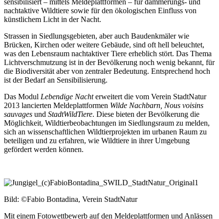
sensibilisiert – mittels Meldeplattformen – für dämmerungs- und
nachtaktive Wildtiere sowie für den ökologischen Einfluss von
künstlichem Licht in der Nacht.
Strassen in Siedlungsgebieten, aber auch Baudenkmäler wie
Brücken, Kirchen oder weitere Gebäude, sind oft hell beleuchtet,
was den Lebensraum nachtaktiver Tiere erheblich stört. Das Thema
Lichtverschmutzung ist in der Bevölkerung noch wenig bekannt, für
die Biodiversität aber von zentraler Bedeutung. Entsprechend hoch
ist der Bedarf an Sensibilisierung.
Das Modul
Lebendige Nacht
erweitert die vom Verein StadtNatur
2013 lancierten Meldeplattformen
Wilde Nachbarn, Nous voisins
sauvages
und
StadtWildTiere
. Diese bieten der Bevölkerung die
Möglichkeit, Wildtierbeobachtungen im Siedlungsraum zu melden,
sich an wissenschaftlichen Wildtierprojekten im urbanen Raum zu
beteiligen und zu erfahren, wie Wildtiere in ihrer Umgebung
gefördert werden können.
Bild: ©Fabio Bontadina, Verein StadtNatur
Mit einem Fotowettbewerb auf den Meldeplattformen und Anlässen