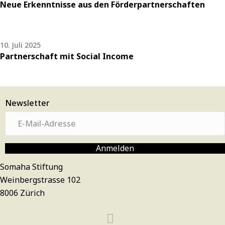
Neue Erkenntnisse aus den Förderpartnerschaften
10. Juli 2025
Partnerschaft mit Social Income
Newsletter
E
-
M
Anmelden
a
Somaha Stiftung
i
Weinbergstrasse 102
l
8006 Zürich
-
A
d