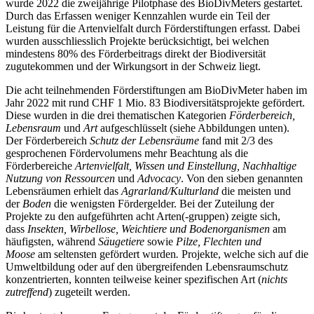
wurde 2022 die zweijährige Pilotphase des BioDivMeters gestartet.
Durch das Erfassen weniger Kennzahlen wurde ein Teil der
Leistung für die Artenvielfalt durch Förderstiftungen erfasst. Dabei
wurden ausschliesslich Projekte berücksichtigt, bei welchen
mindestens 80% des Förderbeitrags direkt der Biodiversität
zugutekommen und der Wirkungsort in der Schweiz liegt.
Die acht teilnehmenden Förderstiftungen am BioDivMeter haben im
Jahr 2022 mit rund CHF 1 Mio. 83 Biodiversitätsprojekte gefördert.
Diese wurden in die drei thematischen Kategorien
Förderbereich,
Lebensraum
und
Art
aufgeschlüsselt (siehe Abbildungen unten).
Der Förderbereich
Schutz der Lebensräume
fand mit 2/3 des
gesprochenen Fördervolumens mehr Beachtung als die
Förderbereiche
Artenvielfalt, Wissen und Einstellung, Nachhaltige
Nutzung von Ressourcen
und
Advocacy
. Von den sieben genannten
Lebensräumen erhielt das
Agrarland/Kulturland
die meisten und
der
Boden
die wenigsten Fördergelder. Bei der Zuteilung der
Projekte zu den aufgeführten acht Arten(-gruppen) zeigte sich,
dass
Insekten, Wirbellose, Weichtiere und Bodenorganismen
am
häufigsten, während
Säugetiere
sowie
Pilze, Flechten und
Moose
am seltensten gefördert wurden
.
Projekte, welche sich auf die
Umweltbildung oder auf den übergreifenden Lebensraumschutz
konzentrierten, konnten teilweise keiner spezifischen Art (
nichts
zutreffend
) zugeteilt werden.