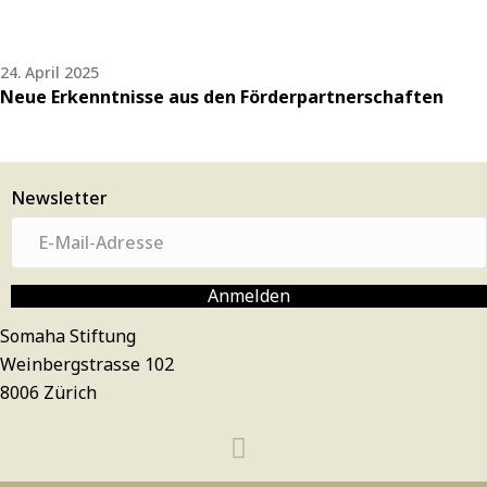
24. April 2025
Neue Erkenntnisse aus den Förderpartnerschaften
Newsletter
E
-
M
Anmelden
a
Somaha Stiftung
i
Weinbergstrasse 102
l
8006 Zürich
-
A
d
r