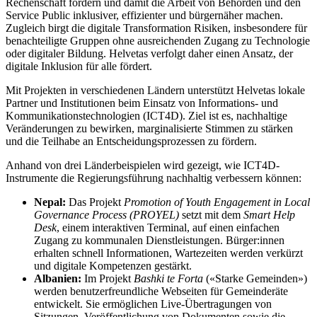
Rechenschaft fördern und damit die Arbeit von Behörden und den
Service Public inklusiver, effizienter und bürgernäher machen.
Zugleich birgt die digitale Transformation Risiken, insbesondere für
benachteiligte Gruppen ohne ausreichenden Zugang zu Technologie
oder digitaler Bildung. Helvetas verfolgt daher einen Ansatz, der
digitale Inklusion für alle fördert.
Mit Projekten in verschiedenen Ländern unterstützt Helvetas lokale
Partner und Institutionen beim Einsatz von Informations- und
Kommunikationstechnologien (ICT4D).
Ziel ist es, nachhaltige
Veränderungen zu bewirken, marginalisierte Stimmen zu stärken
und die Teilhabe an Entscheidungsprozessen zu fördern.
Anhand von drei Länderbeispielen wird gezeigt, wie ICT4D-
Instrumente die Regierungsführung nachhaltig verbessern können:
Nepal:
Das Projekt
Promotion of Youth Engagement in Local
Governance Process (PROYEL)
setzt mit dem
Smart Help
Desk
, einem interaktiven Terminal, auf einen einfachen
Zugang zu kommunalen Dienstleistungen.
Bürger:innen
erhalten schnell Informationen, Wartezeiten werden verkürzt
und digitale Kompetenzen gestärkt.
Albanien:
Im Projekt
Bashki te Forta
(«Starke Gemeinden»)
werden benutzerfreundliche Webseiten für Gemeinderäte
entwickelt. Sie ermöglichen Live-Übertragungen von
Sitzungen, Veröffentlichung von Dokumenten sowie die