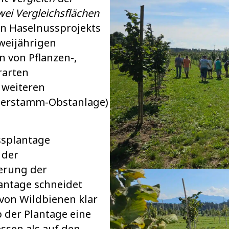
wei Vergleichsflächen
en Haselnussprojekts
zweijährigen
 von Pflanzen-,
rarten
 weiteren
derstamm-Obstanlage)
ssplantage
 der
erung der
lantage schneidet
 von Wildbienen klar
 der Plantage eine
ssen als auf den