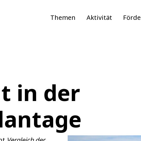
Themen
Aktivität
Förd
t in der
lantage
cht
Vergleich der