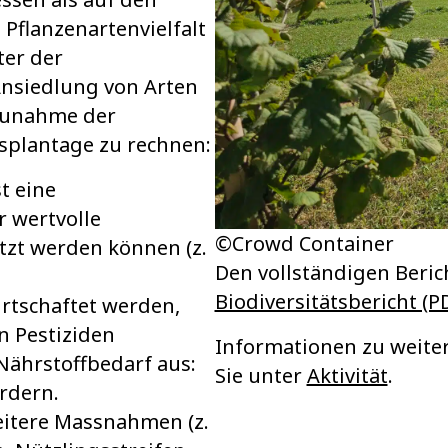
 Pflanzenartenvielfalt
ter der
Ansiedlung von Arten
r Zunahme der
ssplantage zu rechnen:
t eine
 wertvolle
©Crowd Container
utzt werden können (z.
Den vollständigen Berich
Biodiversitätsbericht (P
irtschaftet werden,
n Pestiziden
Informationen zu weite
Nährstoffbedarf aus:
Sie unter
Aktivität
.
ördern.
eitere Massnahmen (z.