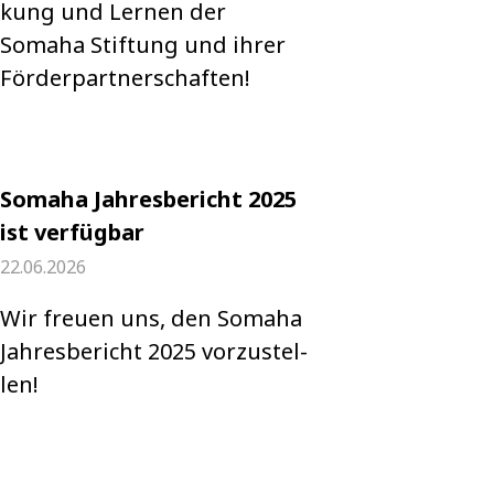
kung und Ler­nen der
Somaha Stif­tung und ihrer
För­der­part­ner­schaf­ten!
Somaha Jahresbericht 2025
ist verfügbar
22.06.2026
Wir freuen uns, den Somaha
Jah­res­be­richt 2025 vor­zu­stel­
len!