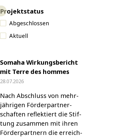
Projektstatus
Abgeschlossen
Aktuell
Somaha Wirkungsbericht
mit Terre des hommes
28.07.2026
Nach Abschluss von mehr­
jäh­ri­gen För­der­part­ner­
schaf­ten reflek­tiert die Stif­
tung zusam­men mit ihren
För­der­part­nern die erreich­