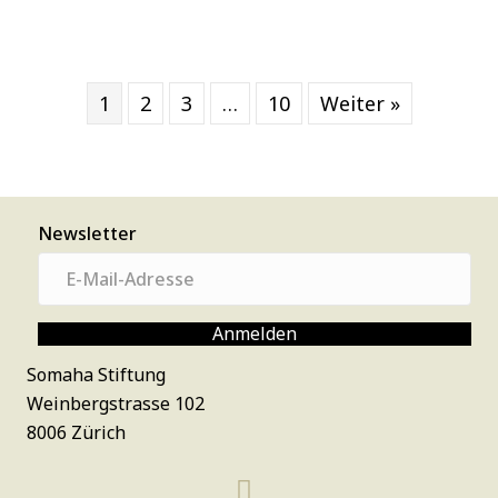
1
2
3
…
10
Weiter »
Newsletter
E
-
M
Anmelden
a
Somaha Stiftung
i
Weinbergstrasse 102
l
8006 Zürich
-
A
d