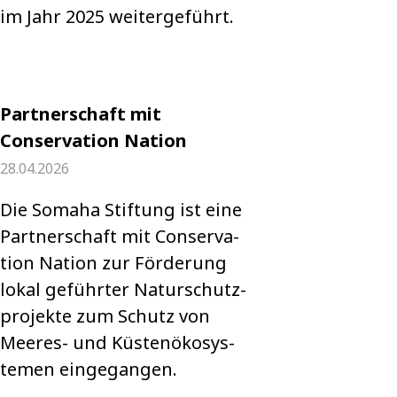
im Jahr 2025 wei­ter­ge­führt.
Partnerschaft mit
Conservation Nation
28.04.2026
Die Somaha Stif­tung ist eine
Part­ner­schaft mit Con­ser­va­
tion Nation zur För­de­rung
lokal geführ­ter Natur­schutz­
pro­jekte zum Schutz von
Mee­res- und Küs­ten­öko­sys­
te­men ein­ge­gan­gen.