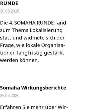
RUNDE
30.06.2026
Die 4. SOMAHA RUNDE fand
zum Thema Loka­li­sie­rung
statt und wid­mete sich der
Frage, wie lokale Orga­ni­sa­
tio­nen lang­fris­tig gestärkt
wer­den kön­nen.
Somaha Wirkungsberichte
25.06.2026
Erfah­ren Sie mehr über Wir­