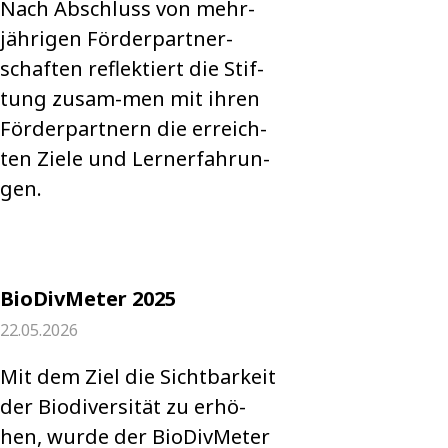
Nach Abschluss von mehr­
jäh­ri­gen För­der­part­ner­
schaf­ten reflek­tiert die Stif­
tung zusam-men mit ihren
För­der­part­nern die erreich­
ten Ziele und Lern­erfah­run­
gen.
BioDivMeter 2025
22.05.2026
Mit dem Ziel die Sicht­bar­keit
der Bio­di­ver­si­tät zu erhö­
hen, wurde der Bio­Div­Me­ter