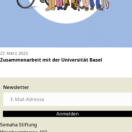
27. März 2023
Zusammenarbeit mit der Universität Basel
Newsletter
E
-
M
Anmelden
a
Somaha Stiftung
i