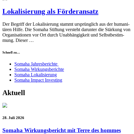
Lokalisierung als Förderansatz
Der Begriff der Loka­li­sie­rung stammt ursprüng­lich aus der huma­ni­
tä­ren Hilfe. Die Somaha Stif­tung ver­steht dar­un­ter die Stär­kung von
Orga­ni­sa­tio­nen vor Ort durch Unab­hän­gig­keit und Selbst­be­stim­
mung. Die­ser …
Schnell zu…
Somaha Jah­res­be­richte
Somaha Wir­kungs­be­richte
Somaha Loka­li­sie­rung
Somaha Impact Inves­t­ing
Aktuell
28. Juli 2026
Somaha Wirkungsbericht mit Terre des hommes