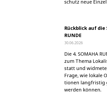
schutz neue Ein­zel­
Rückblick auf di
RUNDE
30.06.2026
Die 4. SOMAHA RU
zum Thema Loka­li­
statt und wid­mete
Frage, wie lokale O
tio­nen lang­fris­ti
wer­den kön­nen.