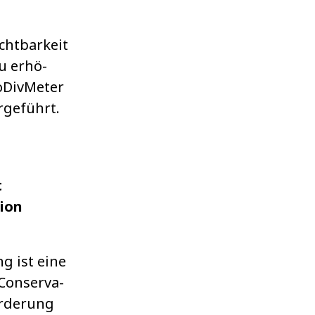
ht­bar­keit
 zu erhö­
Div­Me­ter
­ge­führt.
t
ion
g ist eine
Con­ser­va­
r­de­rung