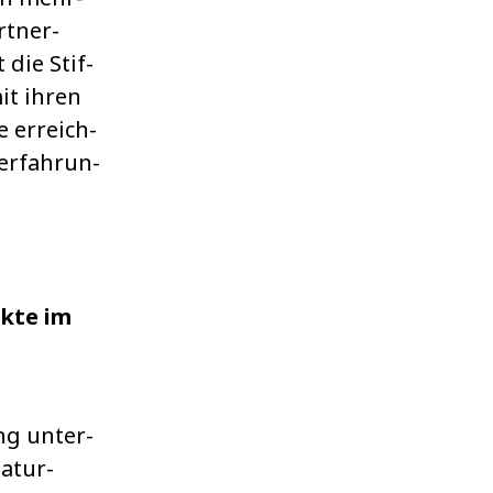
rt­ner­
t die Stif­
it ihren
e erreich­
erfah­run­
kte im
ng unter­
atur­