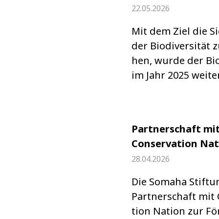
22.05.2026
Mit dem Ziel die Sic
der Bio­di­ver­si­tät
hen, wurde der Bio­
im Jahr 2025 wei­ter
Partnerschaft mi
Conservation Nat
28.04.2026
Die Somaha Stif­tun
Part­ner­schaft mit 
tion Nation zur Fö