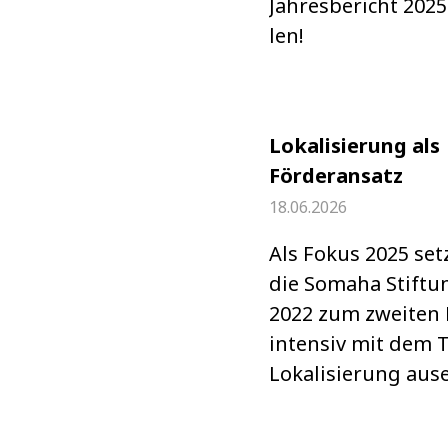
Jah­res­be­richt 2025
len!
Lokalisierung als
Förderansatz
18.06.2026
Als Fokus 2025 set
die Somaha Stif­tu
2022 zum zwei­ten
inten­siv mit dem
Loka­li­sie­rung aus­e