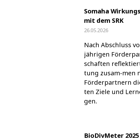
Somaha Wirkungs
mit dem SRK
26.05.2026
Nach Abschluss v
jäh­ri­gen För­der­pa
schaf­ten reflek­tier
tung zusam-men m
För­der­part­nern di
ten Ziele und Lern­
gen.
BioDivMeter 2025