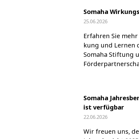
Somaha Wirkungs
25.06.2026
Erfah­ren Sie mehr
kung und Ler­nen 
Somaha Stif­tung 
För­der­part­ner­scha
Somaha Jahresber
ist verfügbar
22.06.2026
Wir freuen uns, d