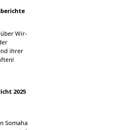
berichte
 über Wir­
der
und ihrer
f­ten!
icht 2025
en Somaha