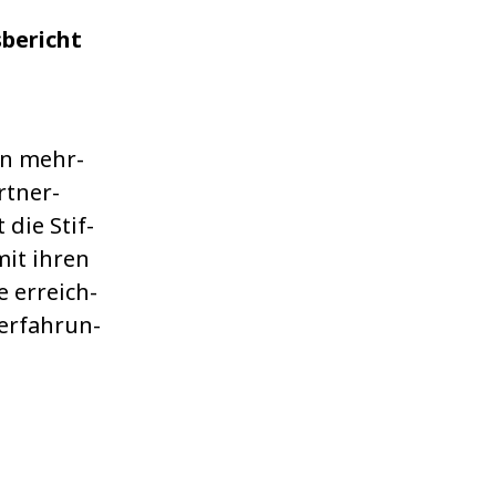
bericht
on mehr­
rt­ner­
t die Stif­
it ihren
e erreich­
erfah­run­