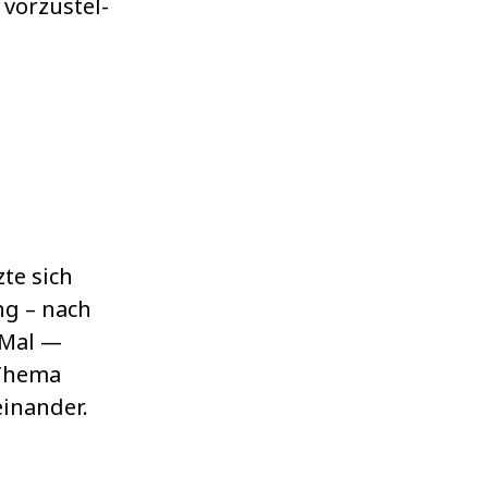
 vor­zu­stel­
zte sich
ng – nach
 Mal —
 Thema
in­an­der.