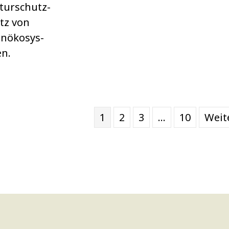
tur­schutz­
tz von
n­öko­sys­
en.
1
2
3
…
10
Weit