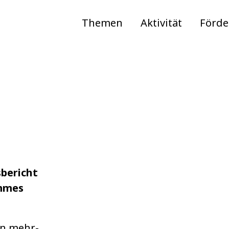
Themen
Aktivität
Förd
bericht
ommes
on mehr­