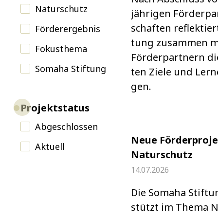
Naturschutz
jäh­ri­gen För­der­pa
schaf­ten reflek­tier
Förderergebnis
tung zusam­men m
Fokusthema
För­der­part­nern di
Somaha Stiftung
ten Ziele und Lern­
gen.
Projektstatus
Abgeschlossen
Neue Förderproje
Aktuell
Naturschutz
14.07.2026
Die Somaha Stif­tu
stützt im Thema N