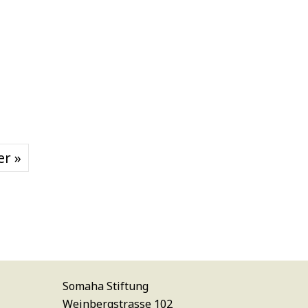
er »
Somaha Stiftung
Weinbergstrasse 102