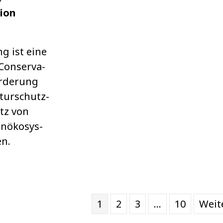
ion
g ist eine
Con­ser­va­
r­de­rung
tur­schutz­
tz von
n­öko­sys­
en.
1
2
3
…
10
Weit