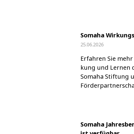
Somaha Wirkungs
25.06.2026
Erfah­ren Sie mehr
kung und Ler­nen 
Somaha Stif­tung 
För­der­part­ner­scha
Somaha Jahresber
ist verfügbar