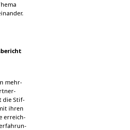
 Thema
in­an­der.
bericht
on mehr­
rt­ner­
t die Stif­
it ihren
e erreich­
erfah­run­