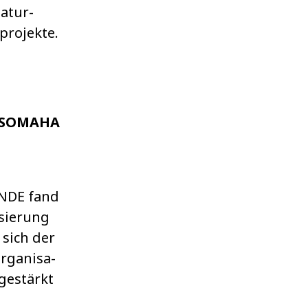
atur­
pro­jekte.
e SOMAHA
NDE fand
sie­rung
 sich der
rga­ni­sa­
g gestärkt