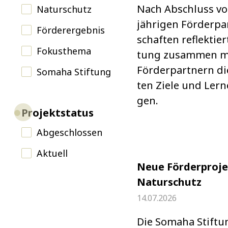
Nach Abschluss v
Naturschutz
jäh­ri­gen För­der­pa
Förderergebnis
schaf­ten reflek­tier
Fokusthema
tung zusam­men m
För­der­part­nern di
Somaha Stiftung
ten Ziele und Lern­
gen.
Projektstatus
Abgeschlossen
Aktuell
Neue Förderproje
Naturschutz
14.07.2026
Die Somaha Stif­tu