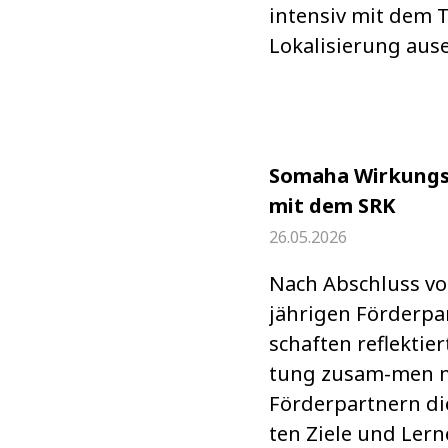
inten­siv mit dem
Loka­li­sie­rung aus­e
Somaha Wirkungs
mit dem SRK
26.05.2026
Nach Abschluss v
jäh­ri­gen För­der­pa
schaf­ten reflek­tier
tung zusam-men m
För­der­part­nern di
ten Ziele und Lern­