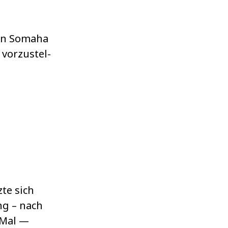
en Somaha
 vor­zu­stel­
zte sich
ng – nach
 Mal —