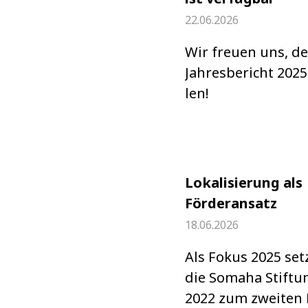
22.06.2026
Wir freuen uns, d
Jah­res­be­richt 2025
len!
Lokalisierung als
Förderansatz
18.06.2026
Als Fokus 2025 set
die Somaha Stif­tu
2022 zum zwei­ten