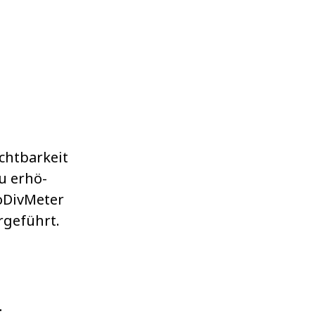
ht­bar­keit
 zu erhö­
Div­Me­ter
­ge­führt.
t