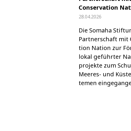
Conservation Nat
28.04.2026
Die Somaha Stif­tun
Part­ner­schaft mit 
tion Nation zur Fö
lokal geführ­ter Na
pro­jekte zum Schu
Mee­res- und Küs­te
te­men ein­ge­gan­g