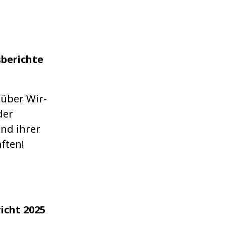
berichte
 über Wir­
der
und ihrer
f­ten!
icht 2025