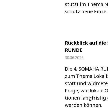
stützt im Thema N
schutz neue Ein­zel­
Rückblick auf di
RUNDE
30.06.2026
Die 4. SOMAHA RU
zum Thema Loka­li­
statt und wid­mete
Frage, wie lokale O
tio­nen lang­fris­ti
wer­den kön­nen.