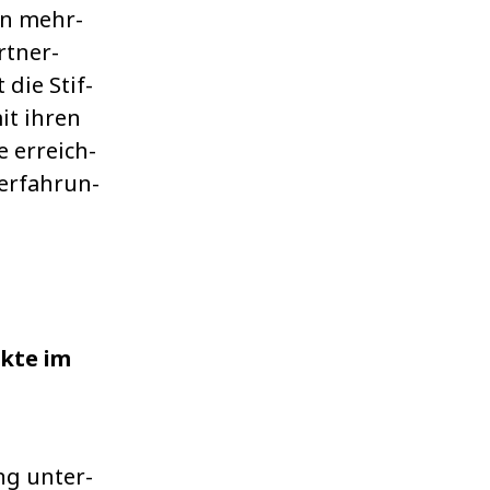
on mehr­
rt­ner­
t die Stif­
it ihren
e erreich­
erfah­run­
kte im
ng unter­