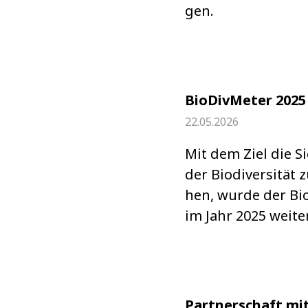
gen.
BioDivMeter 2025
22.05.2026
Mit dem Ziel die Sic
der Bio­di­ver­si­tät
hen, wurde der Bio­
im Jahr 2025 wei­ter
Partnerschaft mi